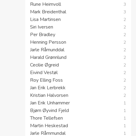
Rune Heimvoll
3
Mark Breidenthal
3
Lisa Martinsen
2
Siri Iversen
2
Per Bradley
2
Henning Persson
2
Jarle Råmunddal
2
Harald Grønnlund
2
Cecilie Øgreid
2
Eivind Vestøl
2
Roy Elling Foss
2
Jan Erik Lerbrekk
2
Kristian Halvorsen
2
Jan Erik Unhammer
1
Bjørn Øyvind Fjeld
1
Thore Tellefsen
1
Martin Heskestad
1
Jarle Råmmundal
1