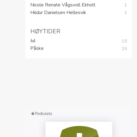
Nicole Renate Vågsvoll Ekholt
1
Hildur Danielsen Hellesvik
1
HØYTIDER
Jul
15
Påske
25