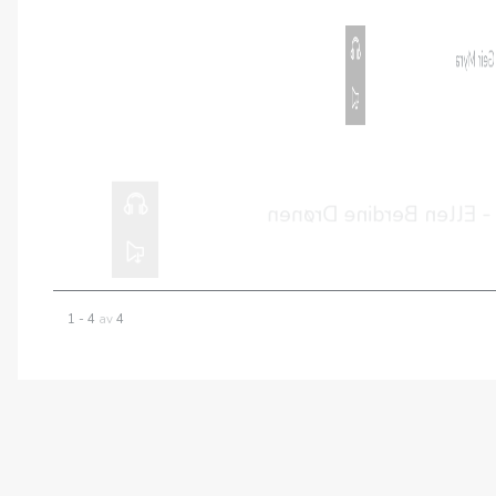
11.02.2024
Gudstjeneste 11.
HØR HER
00:00
04.02.2024
Kveldsmøte 04.02
HØR HER
00:00
1 - 4
av
4