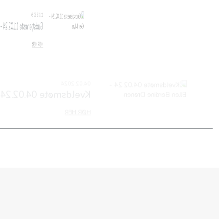
02.24 - Geir Myra
00:00
.24 - Ellen Berdine Drønen
00:00