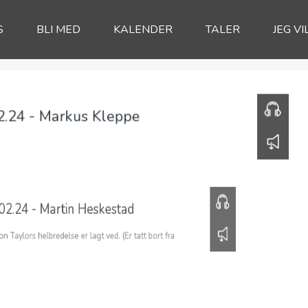
S
BLI MED
KALENDER
TALER
JEG VI
2.24 - Markus Kleppe
25:49
02.24 - Martin Heskestad
n Taylors helbredelse er lagt ved. (Er tatt bort fra
00:00