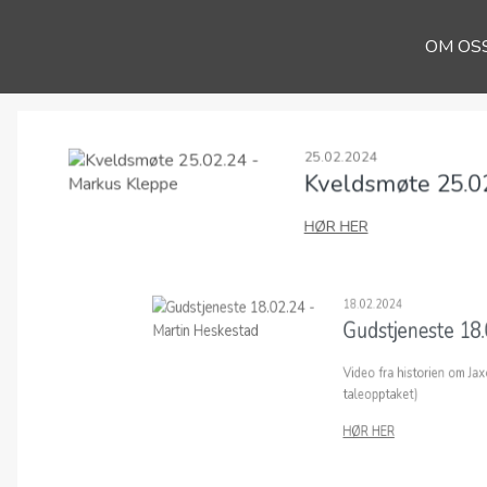
OM OS
25.02.2024
Kveldsmøte 25.0
HØR HER
00:00
18.02.2024
Gudstjeneste 18.
Video fra historien om Jaxo
taleopptaket)
00:00
HØR HER