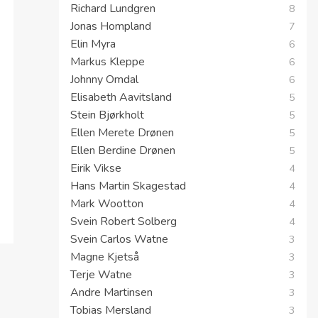
Richard Lundgren
8
Jonas Hompland
7
Elin Myra
6
Markus Kleppe
6
Johnny Omdal
6
Elisabeth Aavitsland
5
Stein Bjørkholt
5
Ellen Merete Drønen
5
Ellen Berdine Drønen
5
Eirik Vikse
4
Hans Martin Skagestad
4
Mark Wootton
4
Svein Robert Solberg
4
Svein Carlos Watne
3
Magne Kjetså
3
Terje Watne
3
Andre Martinsen
3
Tobias Mersland
3