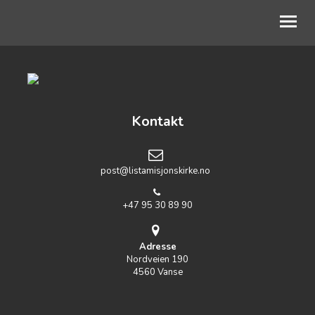
OM OSS
BLI MED
Kontakt
KALENDER
post@listamisjonskirke.no
TALER
JEG VIL BIDRA
+47 95 30 89 90
Adresse
Nordveien 190
4560 Vanse