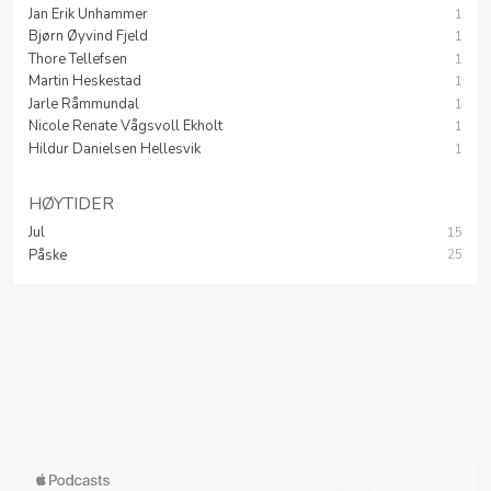
Jan Erik Unhammer
1
Bjørn Øyvind Fjeld
1
Thore Tellefsen
1
Martin Heskestad
1
Jarle Råmmundal
1
Nicole Renate Vågsvoll Ekholt
1
Hildur Danielsen Hellesvik
1
HØYTIDER
Jul
15
Påske
25