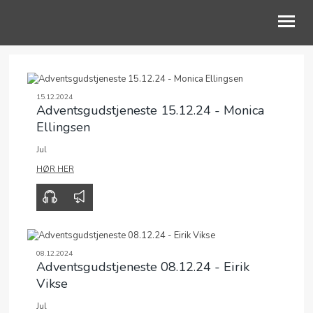
OM OSS
15.12.2024
Adventsgudstjeneste 15.12.24 - Monica
BLI MED
Ellingsen
KALENDER
Jul
00:00
38:38
HØR HER
TALER
JEG VIL BIDRA
08.12.2024
Adventsgudstjeneste 08.12.24 - Eirik
Vikse
Jul