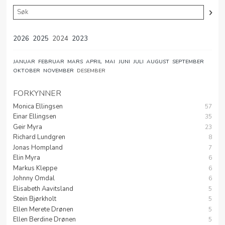
2026
2025
2024
2023
JANUAR
FEBRUAR
MARS
APRIL
MAI
JUNI
JULI
AUGUST
SEPTEMBER
OKTOBER
NOVEMBER
DESEMBER
FORKYNNER
Monica Ellingsen
57
Einar Ellingsen
35
Geir Myra
23
Richard Lundgren
8
Jonas Hompland
7
Elin Myra
6
Markus Kleppe
6
Johnny Omdal
6
Elisabeth Aavitsland
5
Stein Bjørkholt
5
Ellen Merete Drønen
5
Ellen Berdine Drønen
5