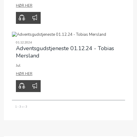
00:00
30:18
HØR HER
01.12.2024
Adventsgudstjeneste 01.12.24 - Tobias
Mersland
Jul
00:00
16:19
HØR HER
1 - 3
av
3