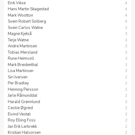
Eirik Vikse
4
Hans Martin Skagestad
4
Mark Wootton
4
Svein Robert Solberg
4
Svein Carlos Watne
3
Magne Kjetså
3
Terje Watne
3
Andre Martinsen
3
Tobias Mersland
3
Rune Heimvoll
3
Mark Breidenthal
3
Lisa Martinsen
2
Siri Iversen
2
Per Bradley
2
Henning Persson
2
Jarle Råmunddal
2
Harald Grønnlund
2
Cecilie Øgreid
2
Eivind Vestøl
2
Roy Elling Foss
2
Jan Erik Lerbrekk
2
Kristian Halvorsen
2