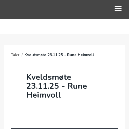
OM OSS
BLI MED
Taler
/
Kveldsmøte 23.11.25 - Rune Heimvoll
KALENDER
TALER
Kveldsmøte
23.11.25 - Rune
JEG VIL BIDRA
Heimvoll