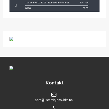
Kveldsmøte 23.11.25 - Rune Heimvoll.mp3
Last ned
00:00
00:00
Kontakt
post@listamisjonskirke.no