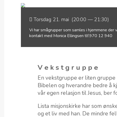
Torsdag 21. mai (20:00 — 21:30)
Vi har smågrupper som samles i hjemmene der vi d
kontakt med Monica Ellingsen tlf.970 12 940
V e k s t g r u p p e
En vekstgruppe er liten gruppe
Bibelen og hverandre bedre å kj
vår egen relasjon til Jesus, ber
Lista misjonskirke har som ønske
og et liv med han. De mindre fel