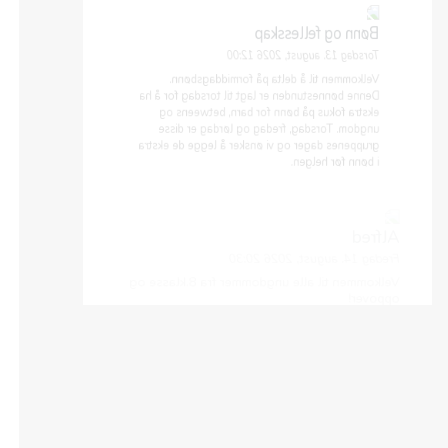
Bønn og fellesskap
Torsdag 13. august, 2026 12:00
Velkommen til å delta på formiddagsbønn.
Denne bønnestunden er lagt til torsdag for å ha
ekstra fokus på bønn for barn, betweens og
ungdom. Torsdag, fredag og lørdag er disse
gruppenes dager og vi ønsker å legge de ekstra
i bønn før helgen.
Alfred
Fredag 14. august, 2026 20:30
Velkommen til alle ungdommer fra 8.klasse og
oppover!