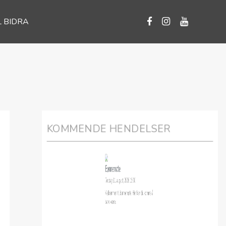
L BIDRA
KOMMENDE HENDELSER
Bønnemøte
Tirsdag 11. august, 2026 19:00
Velkommen til bønnemøte! Her kan du komme å
bare være.