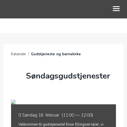
OM OSS
BLI MED
Kalender
/
Gudstjeneste og barnekirke
KALENDER
TALER
Søndagsgudstjenester
JEG VIL BIDRA
Søndag 16. februar (11:00 — 12:00)
Velkommen til gudstjeneste! Einar Ellingsen taler, vi